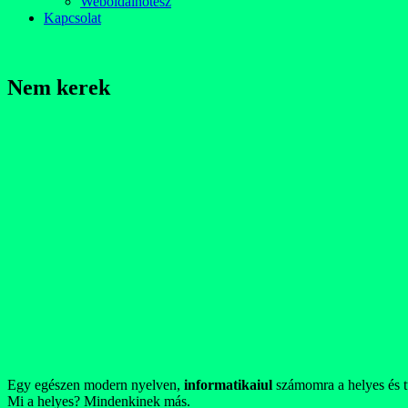
Weboldalnotesz
Kapcsolat
Nem kerek
Egy egészen modern nyelven,
informatikaiul
számomra a helyes és tu
Mi a helyes? Mindenkinek más.