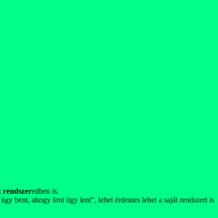
t
rendszer
edben is.
 bent, ahogy fent úgy lent”, lehet érdemes lehet a saját rendszert is