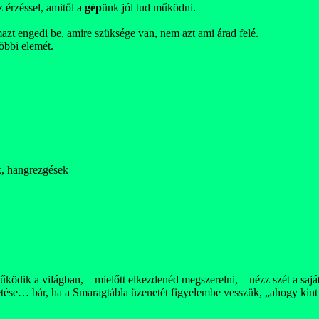
z érzéssel, amitől a
gép
ünk jól tud működni.
azt engedi be, amire szüksége van, nem azt ami árad felé.
öbbi elemét.
k, hangrezgések
ködik a világban, – mielőtt elkezdenéd megszerelni, – nézz szét a sajá
ése… bár, ha a Smaragtábla üzenetét figyelembe vesszük, „ahogy kint úgy