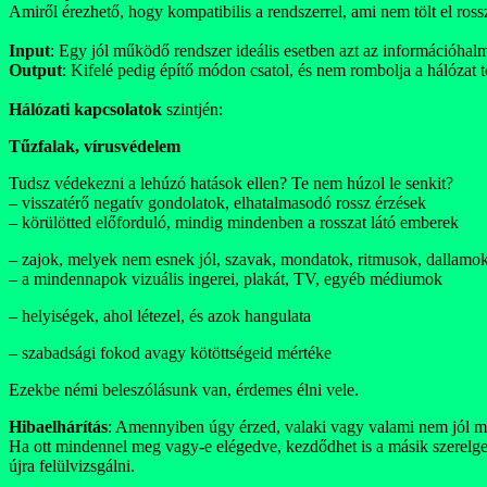
Amiről érezhető, hogy kompatibilis a rendszerrel, ami nem tölt el ross
Input
: Egy jól működő rendszer ideális esetben azt az információhalm
Output
: Kifelé pedig építő módon csatol, és nem rombolja a hálózat t
Hálózati kapcsolatok
szintjén:
Tűzfalak, vírusvédelem
Tudsz védekezni a lehúzó hatások ellen? Te nem húzol le senkit?
– visszatérő negatív gondolatok, elhatalmasodó rossz érzések
– körülötted előforduló, mindig mindenben a rosszat látó emberek
– zajok, melyek nem esnek jól, szavak, mondatok, ritmusok, dallamo
– a mindennapok vizuális ingerei, plakát, TV, egyéb médiumok
– helyiségek, ahol létezel, és azok hangulata
– szabadsági fokod avagy kötöttségeid mértéke
Ezekbe némi beleszólásunk van, érdemes élni vele.
Hibaelhárítás
: Amennyiben úgy érzed, valaki vagy valami nem jól mű
Ha ott mindennel meg vagy-e elégedve, kezdődhet is a másik szerelget
újra felülvizsgálni.