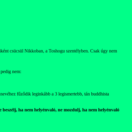
iként csücsül Nikkoban, a Toshogu szentélyben. Csak úgy nem
 pedig nem:
, nevéhez fűződik leginkább a 3 legismertebb, tán buddhista
ne beszélj, ha nem helyénvaló, ne mozdulj, ha nem helyénvaló