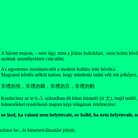
.
A három majom, – nem úgy, mint a jóáras boltokban, -nem holmi bóvl
szoktak szentélyekben csücsülni.
Az egyetemes mondanivalót a modern kultúra tette bóvlivá.
Magyarul kérdés nélkül tudom, hogy mindenki tudni véli mit jelképez,
非禮勿視，非禮勿聽，非禮勿言，非禮勿動
Konfuciusz az ie 6.-5. században élt kínai írástudó (si 士), majd tanító
felmenőkkel rendelkező majom képi világának értelmezése:
ne lásd, ha valami nem helyénvaló, ne halld, ha nem helyénvaló, 
datos be-, és kimenetválasztást jelenti.