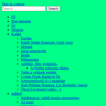
Skip to content
Fő
Dan dapurim
Út
Népeim
Kultúr
Eureka
Ralph Waldo Emerson: Uriel /vers/
életutak
Isteni generációk
Betűk
Püthagorasz
-színház, film, irodalom-
A Netflix műsorán: Mária
Talán a vallások eredete
Lyman Frank Baum és Óz
Arisztotelészről 4×3 gondolat
Jean-Philippe Rameau: Les Boréades /opera/
Ókori Egyiptomi vallás – 1
műhely
Intelligencia: valódi kontra mesterséges
AI zenél