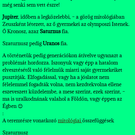
még senki sem vett észre!
Jupiter
, időben a legközelebbi, – a görög mitológiában
Zeuszként létezett, az ő gyermekei az olymposzi Istenek.
Ő Kronosz, azaz
Saturnus
fia.
Szaturnusz pedig
Uranos
fia.
A történetük pedig generációkon átívelve ugyanazt a
problémát hordozza. Iszonyuk vagy épp a hatalom
elvesztésétől való félelmük miatti saját gyermekeiket
pusztítják. Elfogadással, vagy ha a jóslatot nem
félelemmel fogadták volna, nem kezdtekvolna ellene
eszeveszett küzdelembe, a mese szerint, ezek szerint, –
ma is uralkodnának valahol a Földön, vagy éppen az
Égben 😊
:
A teremtésre vonatkozó
mitológiai
összefüggések
Szaturnusz