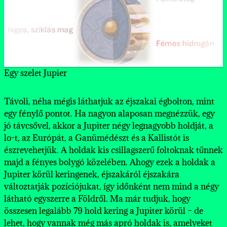
ISTENI GENERÁCIÓK
WEBOLDALNOTESZ
BETŰK
PÜTHAGORASZ
Egy szelet Jupier
-SZÍNHÁZ, FILM, IRODALOM-
Távoli, néha mégis láthatjuk az éjszakai égbolton, mint
TALÁN A VALLÁSOK EREDETE
A NETFLIX MŰSORÁN: MÁRIA
egy fénylő pontot. Ha nagyon alaposan megnézzük, egy
LYMAN FRANK BAUM ÉS ÓZ
jó távcsővel, akkor a Jupiter négy legnagyobb holdját, a
lo-t, az Európát, a Ganümédészt és a Kallistót is
ARISZTOTELÉSZRŐL 4×3 GONDOLAT
észrevehetjük. A holdak kis csillagszerű foltoknak tűnnek
majd a fényes bolygó közelében. Ahogy ezek a holdak a
JEAN-PHILIPPE RAMEAU: LES BORÉADES /OPE
Jupiter körül keringenek, éjszakáról éjszakára
változtatják pozíciójukat, így időnként nem mind a négy
ÓKORI EGYIPTOMI VALLÁS – 1
látható egyszerre a Földről. Ma már tudjuk, hogy
összesen legalább 79 hold kering a Jupiter körül – de
lehet, hogy vannak még más apró holdak is, amelyeket