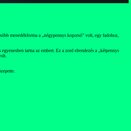
golcsóbb menedékforma a „négypennys koporsó” volt, egy fadoboz,
s egyenesben tartsa az embert. Ez a zord elrendezés a „kétpennys
olt.
özepette.