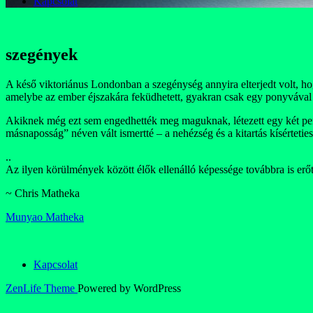
Kapcsolat
szegények
A késő viktoriánus Londonban a szegénység annyira elterjedt volt, h
amelybe az ember éjszakára feküdhetett, gyakran csak egy ponyvával 
Akiknek még ezt sem engedhették meg maguknak, létezett egy két penny
másnaposság” néven vált ismertté – a nehézség és a kitartás kísérteti
..
Az ilyen körülmények között élők ellenálló képessége továbbra is erőt
~ Chris Matheka
Munyao Matheka
Kapcsolat
ZenLife Theme
Powered by WordPress