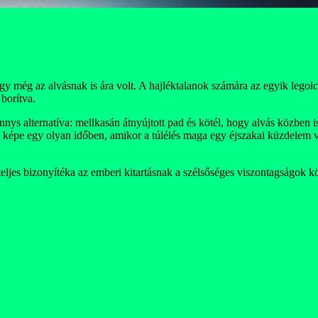
ogy még az alvásnak is ára volt. A hajléktalanok számára az egyik le
borítva.
s alternatíva: mellkasán átnyújtott pad és kötél, hogy alvás közben i
es képe egy olyan időben, amikor a túlélés maga egy éjszakai küzdelem v
eljes bizonyítéka az emberi kitartásnak a szélsőséges viszontagságok k